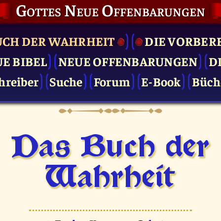
Gottes Neue Offenbarungen
UCH DER WAHRHEIT
DIE VOR­BER
UE BIBEL
NEUE OFFENBARUNGEN
D
hreiber
Suche
Forum
E-Book
Büch
Das Buch der
Wahrheit