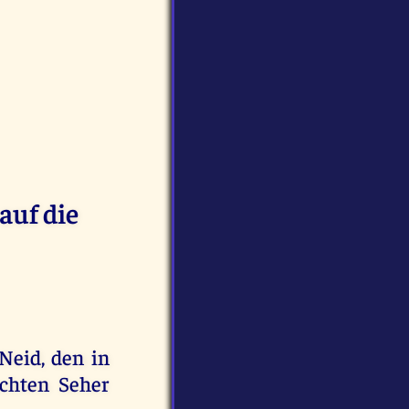
auf die
Neid, den in
chten Seher