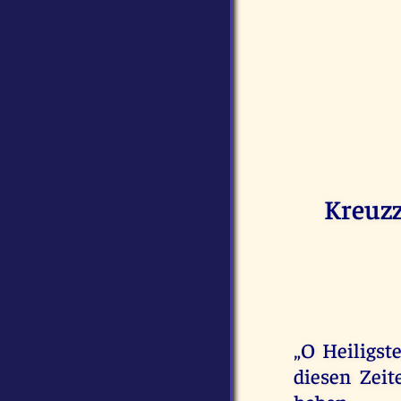
Kreuzz
„O Heiligst
diesen Zei